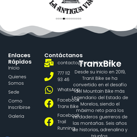
Enlaces
Contáctanos
Rápidos
TranxBike
contacto@tranxbike.com
Inicio
Desde su inicio en 2019,
777 112
Quienes
TranX Bike se ha
93 46
Somos
convertido en el desafío
WhatsApp
del Mountain Bike más
Sede
Legendario del Estado de
Facebook
Como
Morelos, siendo el
Tranx Bike
Inscribirse
máximo reto para los
Facebook
Galeria
verdaderos guerreros de
Trail
las montañas. Seis años
Running
de historias, adrenalina y
triunfos.