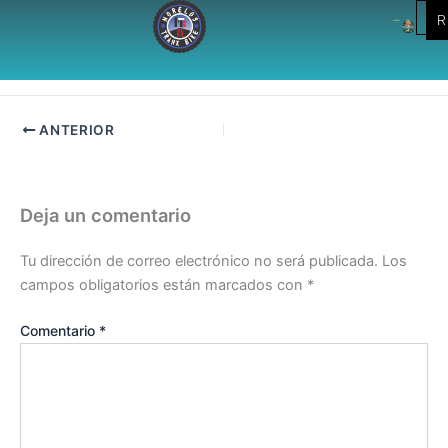
BotonRegistrate
Ir
R
al
Dejar un comentario
/ Por
Administrator
/
junio 15, 2026
contenido
ANTERIOR
Deja un comentario
Tu dirección de correo electrónico no será publicada.
Los
campos obligatorios están marcados con
*
Comentario
*