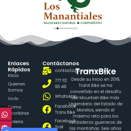
Enlaces
Contáctanos
Rápidos
TranxBike
contacto@tranxbike.com
Inicio
Desde su inicio en 2019,
777 112
Quienes
TranX Bike se ha
93 46
Somos
convertido en el desafío
WhatsApp
del Mountain Bike más
Sede
Legendario del Estado de
Facebook
Como
Morelos, siendo el
Tranx Bike
Inscribirse
máximo reto para los
Facebook
Galeria
verdaderos guerreros de
Trail
las montañas. Seis años