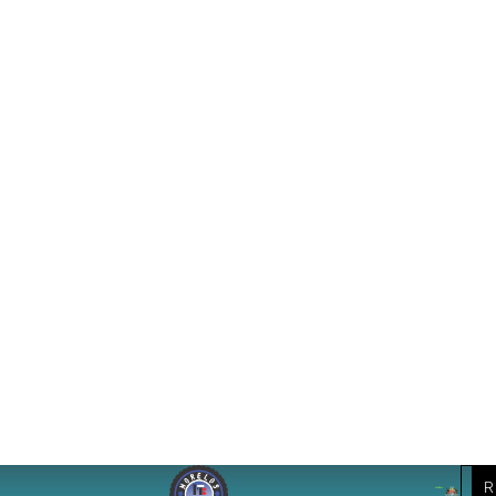
auténtico santuario de belleza natural que
combina vegetación exuberante , paisajes
espectaculares y aguas cristalinas a 28
grados.
Este rincón paradisíaco, alimentado por
manantiales de agua fresca, pura y
termales, es perfecto para quienes buscan
desconectarse de la rutina y conectar con
la naturaleza.
El Balneario Natural Los Manantiales es
mucho más que un espacio recreativo; Es un
paraíso donde la naturaleza y el deporte se
unirán en perfecta armonía siendo testigo
del
TranX Bike 7MO Reto Mountain Bike y El