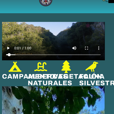
Gran Oasis Desafio Trail Running 1ra
Edición Volumen el “Gran Oasis”
CAMPAMENTO
ALBERCAS
VEGETACIÓN
FAUNA
NATURALES
SILVEST