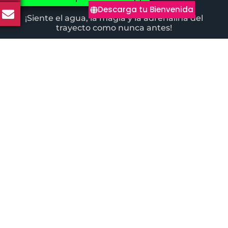
Descarga tu Bienvenida
¡Siente el agua, la magia y la adrenalina del
trayecto como nunca antes!
¡Un auténtico pulmón verde en el
corazón de la selva!
Un desafió sin precedentes.
¿Estás listo para
desafiar tus límites y escribir tu propia leyenda
en el Gran Oasis?