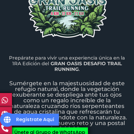
Prepárate para vivir una experiencia única en la
1RA Edición del
GRAN OASIS DESAFIO TRAIL
RUNNING
.
Sumérgete en la majestuosidad de este
refugio natural, donde la vegetación
exuberante se despliega ante tus ojos
como un regalo increíble de la
naturaleza
cruzando ríos serpenteantes
de agua cristalina que refrescarán tu
aventura conectándote con la naturaleza.
Regístrate Aquí
Cada río será un nuevo reto y una postal
inolvidable.
Únete al Grupo de WhatsApp